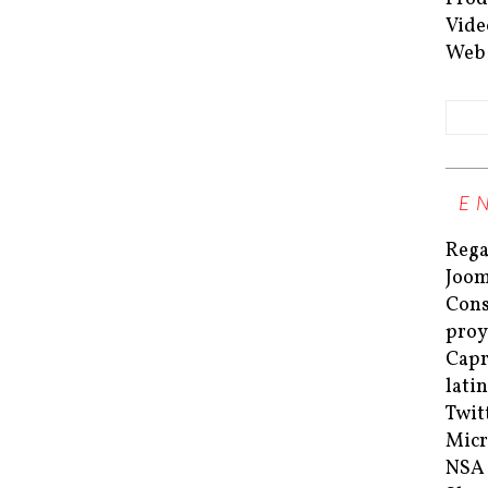
Vide
Web
E
Rega
Joom
Cons
proy
Capri
lati
Twit
Micr
NSA 