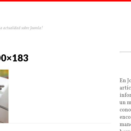
la actualidad sobre Joomla!
300×183
En J
artí
info
un m
cono
enco
mane