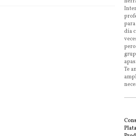
herr
Inte
prof
para
día 
vece
pero
grup
apas
Te a
ampl
nece
Cons
Plat
Prod