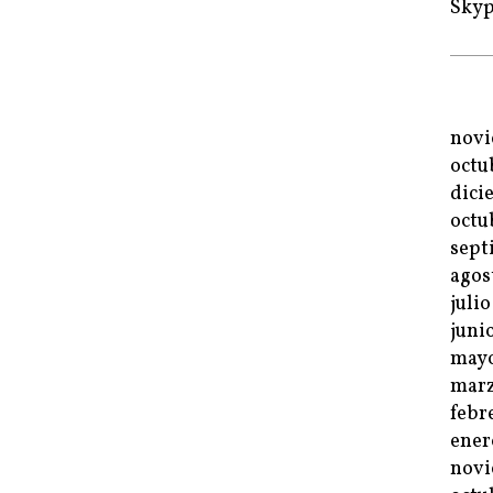
Sky
novi
octu
dici
octu
sept
agos
juli
juni
mayo
marz
febr
ener
novi