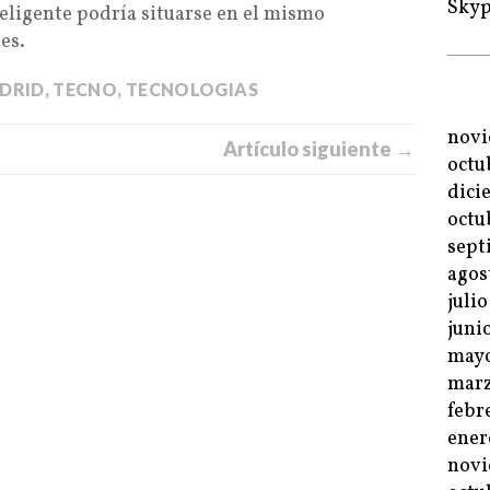
Sky
nteligente podría situarse en el mismo
es.
DRID
,
TECNO
,
TECNOLOGIAS
novi
Artículo siguiente →
octu
dici
octu
sept
agos
juli
juni
mayo
marz
febr
ener
novi