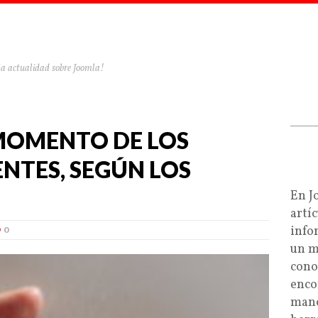
la actualidad sobre Joomla!
MOMENTO DE LOS
ENTES, SEGÚN LOS
En J
artí
info
0
un m
cono
enco
mane