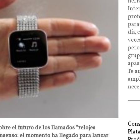
herr
Inte
prof
para
día 
vece
pero
grup
apas
Te a
ampl
nece
Cons
bre el futuro de los llamados “relojes
Plat
onsenso: el momento ha llegado para lanzar
Prod