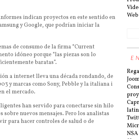
Vide
Web
informes indican proyectos en este sentido en
msung y Google, que podrían iniciar la
temas de consumo de la firma “Current
mento idóneo porque “las piezas son lo
E
ficientemente baratas”.
Rega
xión a internet lleva una década rondando, de
Joom
03 y marcas como Sony, Pebble y la italiana i
Cons
en el mercado.
proy
Capri
ligentes han servido para conectarse sin hilo
lati
s sobre nuevos mensajes. Pero los analistas
Twit
vir para hacer controles de salud o de
Micr
NSA 