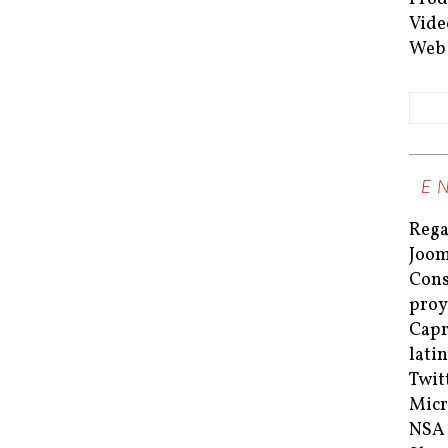
Vide
Web
E
Rega
Joom
Cons
proy
Capri
lati
Twit
Micr
NSA 