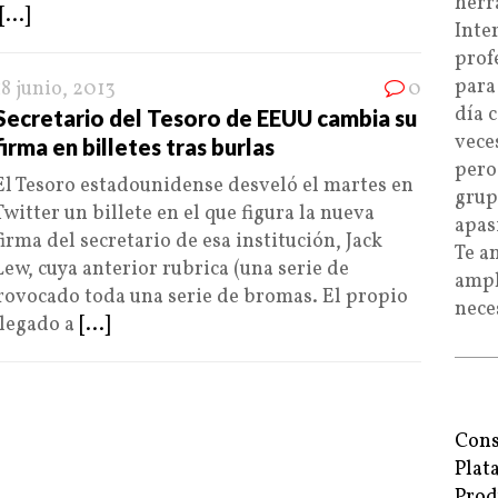
herr
[...]
Inte
prof
para
18 junio, 2013
0
día 
Secretario del Tesoro de EEUU cambia su
vece
firma en billetes tras burlas
pero
El Tesoro estadounidense desveló el martes en
grup
Twitter un billete en el que figura la nueva
apas
firma del secretario de esa institución, Jack
Te a
Lew, cuya anterior rubrica (una serie de
ampl
provocado toda una serie de bromas. El propio
nece
llegado a
[...]
Cons
Plat
Prod