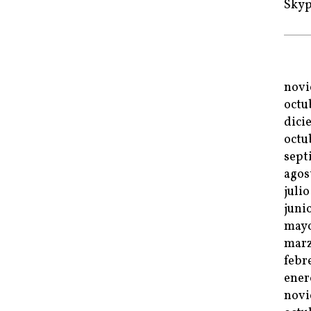
Sky
novi
octu
dici
octu
sept
agos
juli
juni
mayo
marz
febr
ener
novi