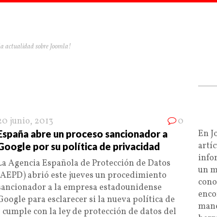
la actualidad sobre Joomla!
20 junio, 2013
0
España abre un proceso sancionador a
En J
artí
Google por su política de privacidad
info
La Agencia Española de Protección de Datos
un m
(AEPD) abrió este jueves un procedimiento
cono
sancionador a la empresa estadounidense
enco
Google para esclarecer si la nueva política de
mane
 cumple con la ley de protección de datos del