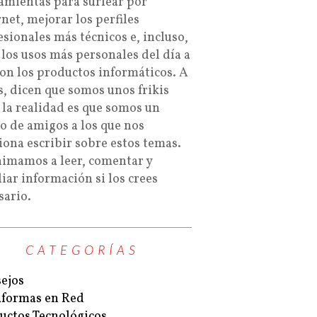
amientas para surfear por
rnet, mejorar los perfiles
esionales más técnicos e, incluso,
 los usos más personales del día a
con los productos informáticos. A
s, dicen que somos unos frikis
 la realidad es que somos un
o de amigos a los que nos
iona escribir sobre estos temas.
nimamos a leer, comentar y
iar información si los crees
sario.
CATEGORÍAS
ejos
aformas en Red
uctos Tecnológicos