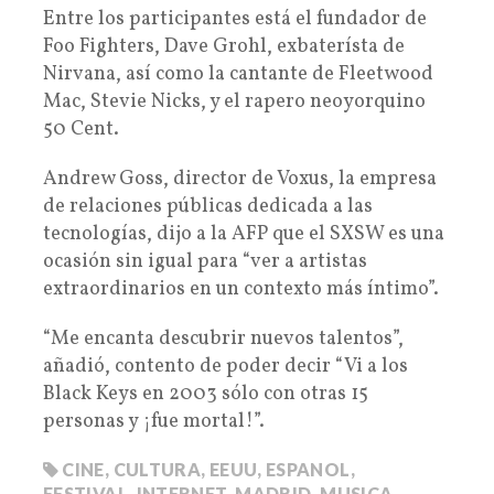
Entre los participantes está el fundador de
Foo Fighters, Dave Grohl, exbaterísta de
Nirvana, así como la cantante de Fleetwood
Mac, Stevie Nicks, y el rapero neoyorquino
50 Cent.
Andrew Goss, director de Voxus, la empresa
de relaciones públicas dedicada a las
tecnologías, dijo a la AFP que el SXSW es una
ocasión sin igual para “ver a artistas
extraordinarios en un contexto más íntimo”.
“Me encanta descubrir nuevos talentos”,
añadió, contento de poder decir “Vi a los
Black Keys en 2003 sólo con otras 15
personas y ¡fue mortal!”.
CINE
,
CULTURA
,
EEUU
,
ESPANOL
,
FESTIVAL
,
INTERNET
,
MADRID
,
MUSICA
,