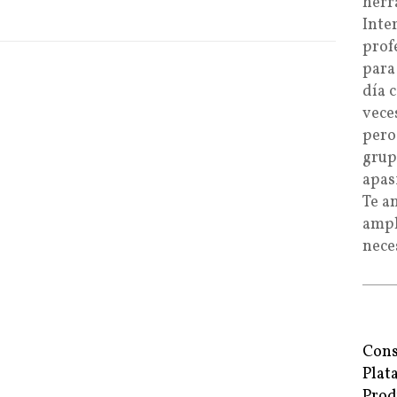
herr
Inte
prof
para
día 
vece
pero
grup
apas
Te a
ampl
nece
Cons
Plat
Prod