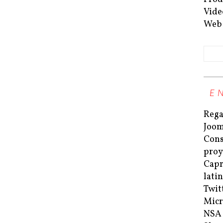
Vide
Web
E
Rega
Joom
Cons
proy
Capri
lati
Twit
Micr
NSA 