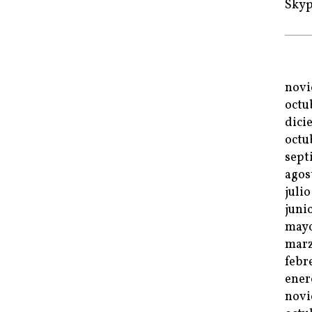
Sky
novi
octu
dici
octu
sept
agos
juli
juni
mayo
marz
febr
ener
novi