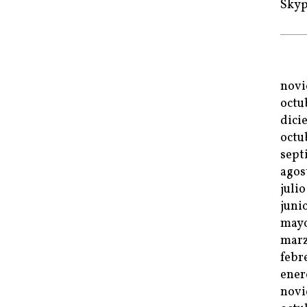
Sky
novi
octu
dici
octu
sept
agos
juli
juni
mayo
marz
febr
ener
novi