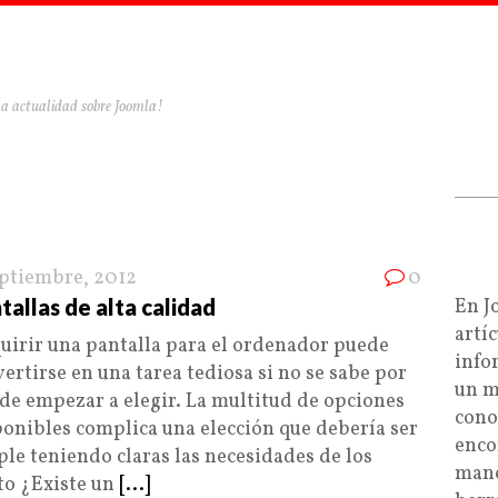
la actualidad sobre Joomla!
eptiembre, 2012
0
tallas de alta calidad
En J
artí
uirir una pantalla para el ordenador puede
info
ertirse en una tarea tediosa si no se sabe por
un m
de empezar a elegir. La multitud de opciones
cono
ponibles complica una elección que debería ser
enco
le teniendo claras las necesidades de los
mane
cto ¿Existe un
[...]