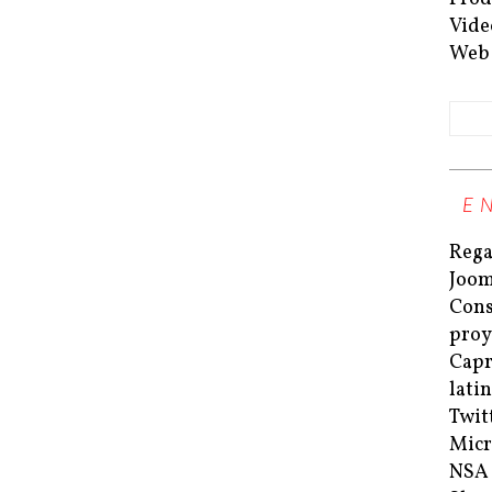
Vide
Web
E
Rega
Joom
Cons
proy
Capri
lati
Twit
Micr
NSA 