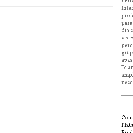
herr
Inte
prof
para
día 
vece
pero
grup
apas
Te a
ampl
nece
Cons
Plat
Prod