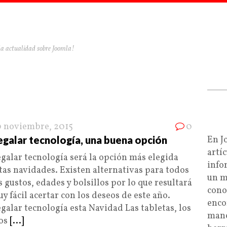
la actualidad sobre Joomla!
 noviembre, 2015
0
egalar tecnología, una buena opción
En J
artí
galar tecnología será la opción más elegida
info
tas navidades. Existen alternativas para todos
un m
s gustos, edades y bolsillos por lo que resultará
cono
y fácil acertar con los deseos de este año.
enco
galar tecnología esta Navidad Las tabletas, los
mane
los
[...]