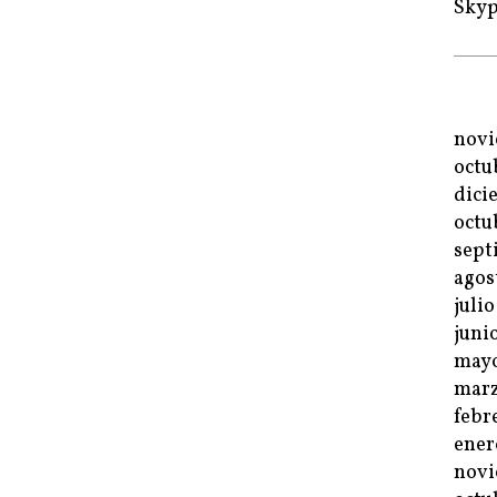
Sky
novi
octu
dici
octu
sept
agos
juli
juni
mayo
marz
febr
ener
novi