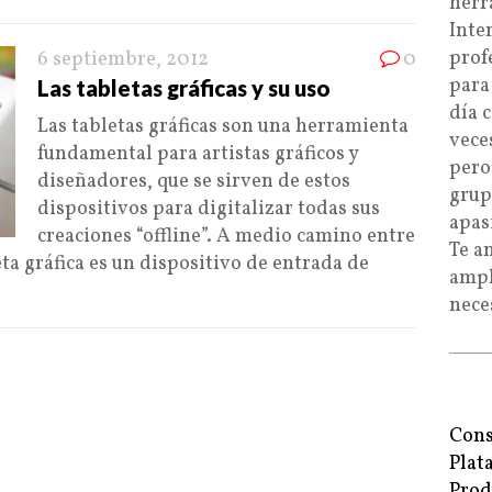
herr
Inte
prof
6 septiembre, 2012
0
para
Las tabletas gráficas y su uso
día 
Las tabletas gráficas son una herramienta
vece
fundamental para artistas gráficos y
pero
diseñadores, que se sirven de estos
grup
dispositivos para digitalizar todas sus
apas
creaciones “offline”. A medio camino entre
Te a
ta gráfica es un dispositivo de entrada de
ampl
nece
Cons
Plat
Prod