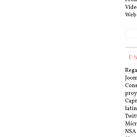
Vide
Web
E
Rega
Joom
Cons
proy
Capri
lati
Twit
Micr
NSA 