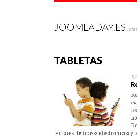
JOOMLADAY.ES
Toda 
TABLETAS
30
R
Re
es
lo
mu
Re
lectores de libros electrónicos y 