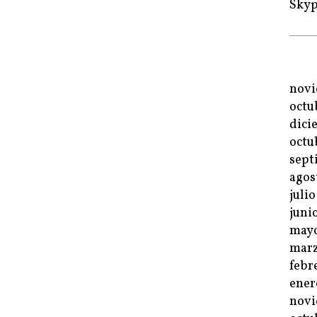
Sky
novi
octu
dici
octu
sept
agos
juli
juni
mayo
marz
febr
ener
novi