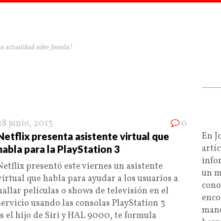
la actualidad sobre Joomla!
28 junio, 2013
0
Netflix presenta asistente virtual que
En J
artí
habla para la PlayStation 3
info
Netflix presentó este viernes un asistente
un m
virtual que habla para ayudar a los usuarios a
cono
hallar películas o shows de televisión en el
enco
servicio usando las consolas PlayStation 3
mane
s el hijo de Siri y HAL 9000, te formula