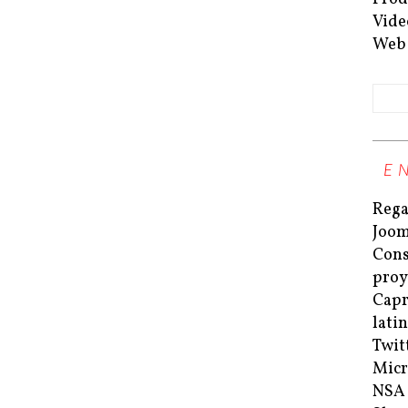
Vide
Web
E
Rega
Joom
Cons
proy
Capri
lati
Twit
Micr
NSA 