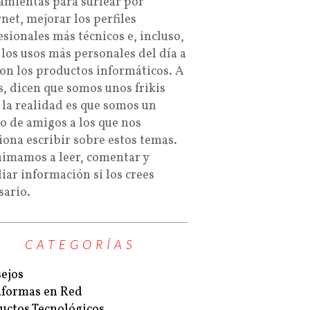
amientas para surfear por
rnet, mejorar los perfiles
esionales más técnicos e, incluso,
 los usos más personales del día a
con los productos informáticos. A
s, dicen que somos unos frikis
 la realidad es que somos un
o de amigos a los que nos
iona escribir sobre estos temas.
nimamos a leer, comentar y
iar información si los crees
sario.
CATEGORÍAS
ejos
aformas en Red
uctos Tecnológicos