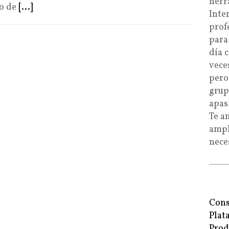
herr
do de
[...]
Inte
prof
para
día 
vece
pero
grup
apas
Te a
ampl
nece
Cons
Plat
Prod