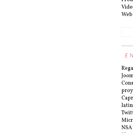
Vide
Web
E
Rega
Joom
Cons
proy
Capri
lati
Twit
Micr
NSA 