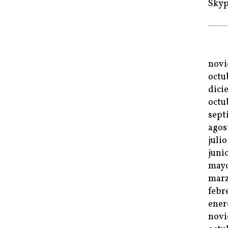
Sky
novi
octu
dici
octu
sept
agos
juli
juni
mayo
marz
febr
ener
novi