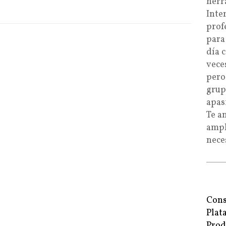
herr
Inte
prof
para
día 
vece
pero
grup
apas
Te a
ampl
nece
Cons
Plat
Prod