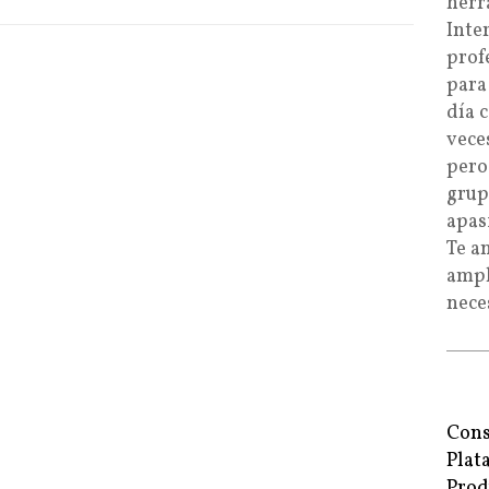
herr
Inte
prof
para
día 
vece
pero
grup
apas
Te a
ampl
nece
Cons
Plat
Prod