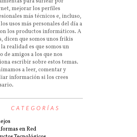
amientas para surfear por
rnet, mejorar los perfiles
esionales más técnicos e, incluso,
 los usos más personales del día a
con los productos informáticos. A
s, dicen que somos unos frikis
 la realidad es que somos un
o de amigos a los que nos
iona escribir sobre estos temas.
nimamos a leer, comentar y
iar información si los crees
sario.
CATEGORÍAS
ejos
aformas en Red
uctos Tecnológicos