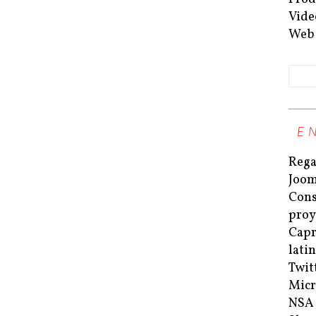
Vide
Web
E
Rega
Joom
Cons
proy
Capri
lati
Twit
Micr
NSA 