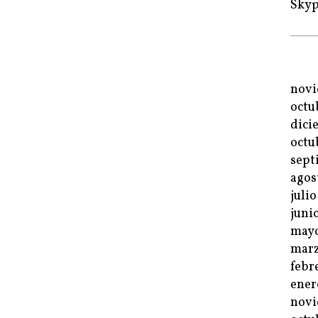
Sky
novi
octu
dici
octu
sept
agos
juli
juni
mayo
marz
febr
ener
novi