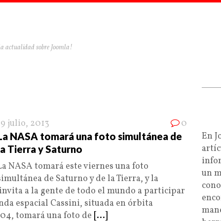
la actualidad sobre Joomla!
19 julio, 2013
0
La NASA tomará una foto simultánea de
En J
artí
la Tierra y Saturno
info
La NASA tomará este viernes una foto
un m
simultánea de Saturno y de la Tierra, y la
cono
nvita a la gente de todo el mundo a participar
enco
nda espacial Cassini, situada en órbita
mane
004, tomará una foto de
[...]