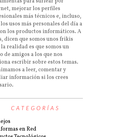
amientas para surfear por
rnet, mejorar los perfiles
esionales más técnicos e, incluso,
 los usos más personales del día a
con los productos informáticos. A
s, dicen que somos unos frikis
 la realidad es que somos un
o de amigos a los que nos
iona escribir sobre estos temas.
nimamos a leer, comentar y
iar información si los crees
sario.
CATEGORÍAS
ejos
aformas en Red
uctos Tecnológicos