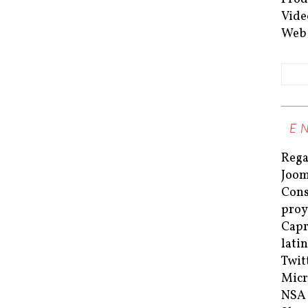
Vide
Web
E
Rega
Joom
Cons
proy
Capri
lati
Twit
Micr
NSA 