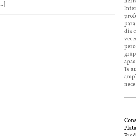
herr
...]
Inte
prof
para
día 
vece
pero
grup
apas
Te a
ampl
nece
Cons
Plat
Prod