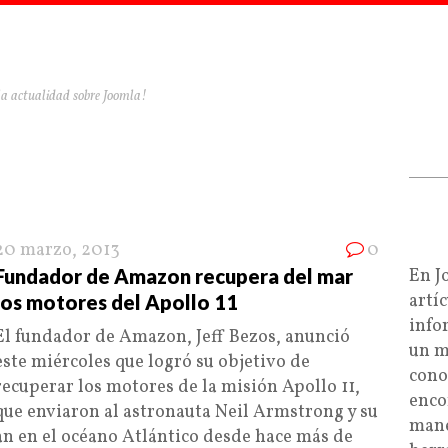
la actualidad sobre Joomla!
20 marzo, 2013
0
Fundador de Amazon recupera del mar
En J
artí
los motores del Apollo 11
info
El fundador de Amazon, Jeff Bezos, anunció
un m
este miércoles que logró su objetivo de
cono
recuperar los motores de la misión Apollo 11,
enco
que enviaron al astronauta Neil Armstrong y su
mane
an en el océano Atlántico desde hace más de