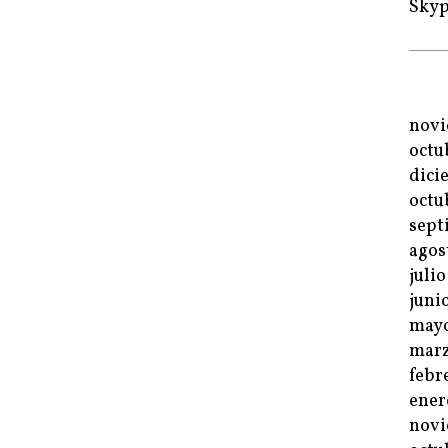
Sky
novi
octu
dici
octu
sept
agos
juli
juni
mayo
marz
febr
ener
novi