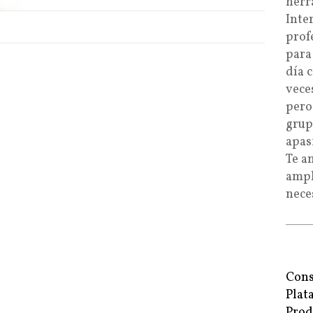
herr
Inte
prof
para
día 
vece
pero
grup
apas
Te a
ampl
nece
Cons
Plat
Prod