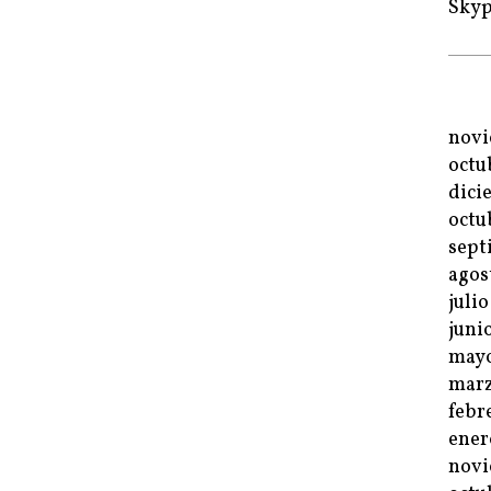
Sky
novi
octu
dici
octu
sept
agos
juli
juni
mayo
marz
febr
ener
novi