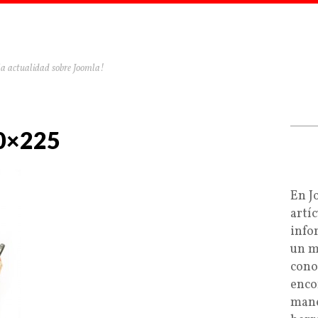
la actualidad sobre Joomla!
00×225
En J
artí
info
un m
cono
enco
mane