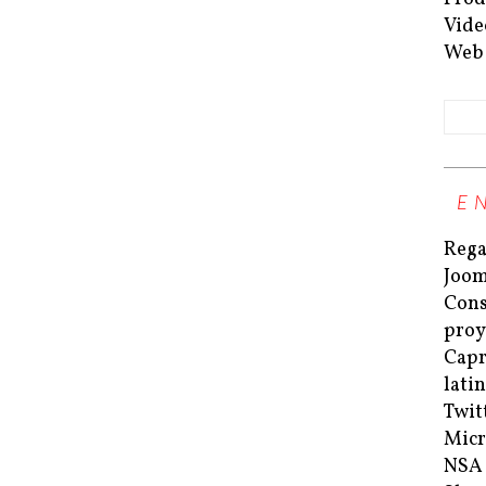
Vide
Web
E
Rega
Joom
Cons
proy
Capri
lati
Twit
Micr
NSA 