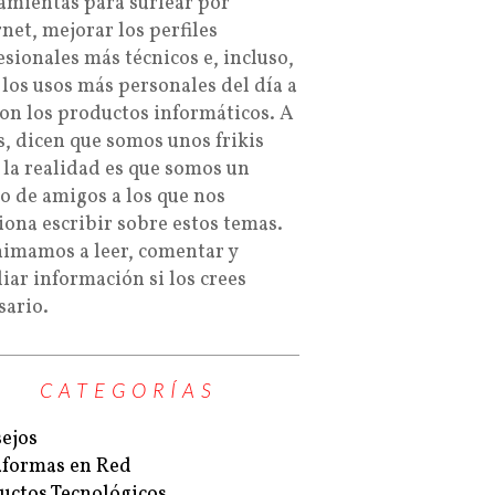
amientas para surfear por
rnet, mejorar los perfiles
esionales más técnicos e, incluso,
 los usos más personales del día a
con los productos informáticos. A
s, dicen que somos unos frikis
 la realidad es que somos un
o de amigos a los que nos
iona escribir sobre estos temas.
nimamos a leer, comentar y
iar información si los crees
sario.
CATEGORÍAS
ejos
aformas en Red
uctos Tecnológicos