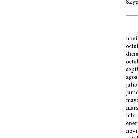
Sky
novi
octu
dici
octu
sept
agos
juli
juni
mayo
marz
febr
ener
novi