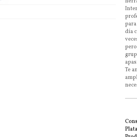
herr
Inte
prof
para
día 
vece
pero
grup
apas
Te a
ampl
nece
Cons
Plat
Prod