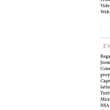
Vide
Web
E
Rega
Joom
Cons
proy
Capri
lati
Twit
Micr
NSA 