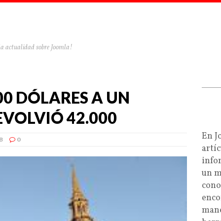
la actualidad sobre Joomla!
00 DÓLARES A UN
VOLVIÓ 42.000
En J
B
0
artí
info
un m
cono
enco
mane