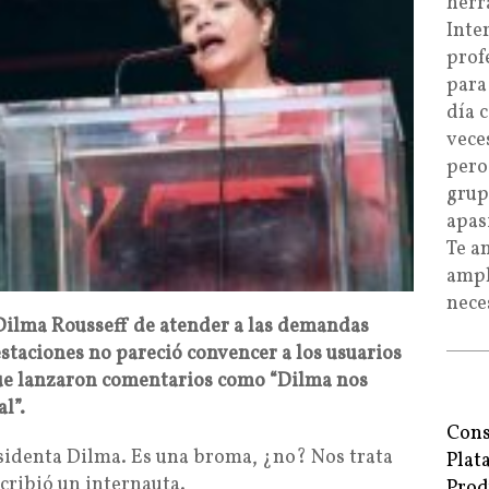
herr
Inte
prof
para
día 
vece
pero
grup
apas
Te a
ampl
nece
Dilma Rousseff de atender a las demandas
staciones no pareció convencer a los usuarios
 que lanzaron comentarios como “Dilma nos
l”.
Cons
sidenta Dilma. Es una broma, ¿no? Nos trata
Plat
scribió un internauta.
Prod