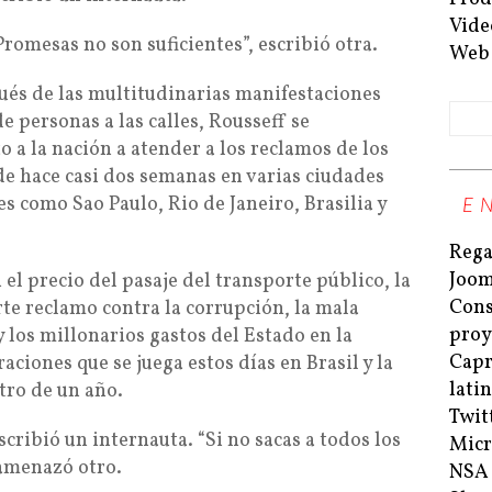
Vide
romesas no son suficientes”, escribió otra.
Web
pués de las multitudinarias manifestaciones
e personas a las calles, Rousseff se
 la nación a atender a los reclamos de los
e hace casi dos semanas en varias ciudades
s como Sao Paulo, Rio de Janeiro, Brasilia y
E
Rega
Joom
 el precio del pasaje del transporte público, la
Cons
rte reclamo contra la corrupción, la mala
proy
y los millonarios gastos del Estado en la
Capri
ciones que se juega estos días en Brasil y la
lati
ro de un año.
Twit
escribió un internauta. “Si no sacas a todos los
Micr
 amenazó otro.
NSA 