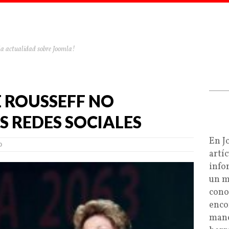
la actualidad sobre Joomla!
 ROUSSEFF NO
S REDES SOCIALES
En J
0
artí
info
un m
cono
enco
mane