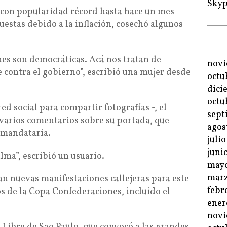
Sky
 con popularidad récord hasta hace un mes
estas debido a la inflación, cosechó algunos
nes son democráticas. Acá nos tratan de
novi
le contra el gobierno”, escribió una mujer desde
octu
dici
octu
ed social para compartir fotografías -, el
sept
 varios comentarios sobre su portada, que
agos
a mandataria.
juli
juni
lma”, escribió un usuario.
mayo
marz
an nuevas manifestaciones callejeras para este
febr
s de la Copa Confederaciones, incluido el
ener
novi